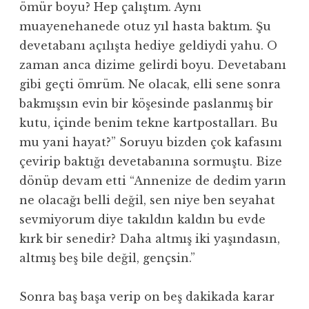
ömür boyu? Hep çalıştım. Aynı
muayenehanede otuz yıl hasta baktım. Şu
devetabanı açılışta hediye geldiydi yahu. O
zaman anca dizime gelirdi boyu. Devetabanı
gibi geçti ömrüm. Ne olacak, elli sene sonra
bakmışsın evin bir köşesinde paslanmış bir
kutu, içinde benim tekne kartpostalları. Bu
mu yani hayat?” Soruyu bizden çok kafasını
çevirip baktığı devetabanına sormuştu. Bize
dönüp devam etti “Annenize de dedim yarın
ne olacağı belli değil, sen niye ben seyahat
sevmiyorum diye takıldın kaldın bu evde
kırk bir senedir? Daha altmış iki yaşındasın,
altmış beş bile değil, gençsin.”
Sonra baş başa verip on beş dakikada karar